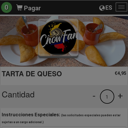
0
ES
Pagar
Al
na
TARTA DE QUESO
4,95
€
Cantidad
-
+
1
Instrucciones Especiales:
(las solicitudes especiales pueden estar
sujetas a un cargo adicional.)